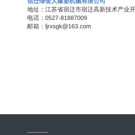
宿迁绿金人橡塑机械有限公司
地址：江苏省宿迁市宿迁高新技术产业开
电话：0527-81887009
邮箱：ljrxsgk@163.com