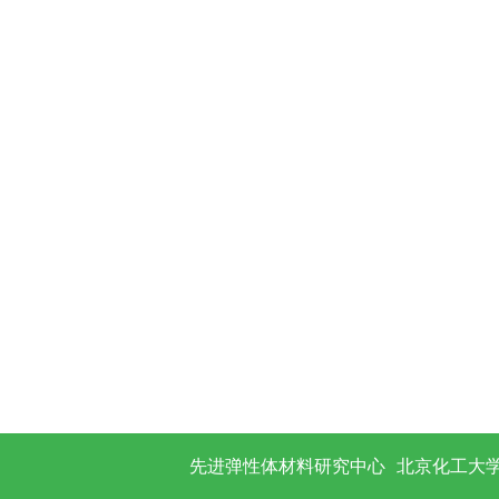
03
功
2024年春季全国橡塑绿色
举行
2024-04
2024年春季全国橡塑绿色制造产学融合论坛
先进弹性体材料研究中心
北京化工大