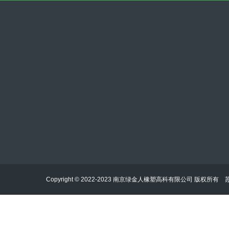
ljrxsgk@163.com
025-58401839
南京江北新区研创园团结路99号孵鹰大厦C402室
Copyright © 2022-2023 南京绿金人橡塑高科有限公司 版权所有
苏