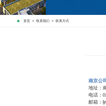
首页
>
联系我们
>
联系方式
南京公
地址：
电话：025
邮箱：ljrx