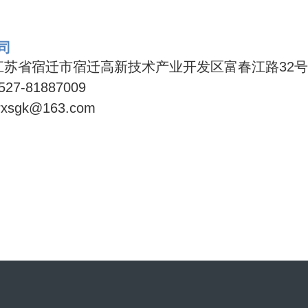
司
江苏省宿迁市宿迁高新技术产业开发区富春江路32号
-81887009
sgk@163.com