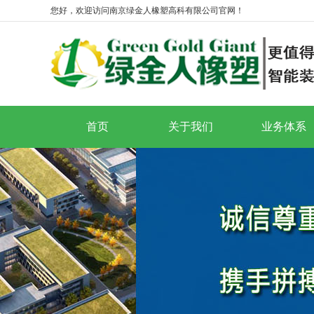
您好，欢迎访问南京绿金人橡塑高科有限公司官网！
首页
关于我们
业务体系