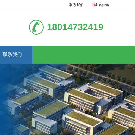
联系我们
English
18014732419
联系我们