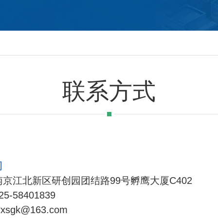
联系方式
司
南京江北新区研创园团结路99号孵鹰大厦C402
-58401839
sgk@163.com