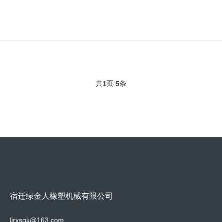
共
页
条
1
5
宿迁绿金人橡塑机械有限公司
ljrxsgk@163.com