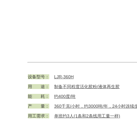
设备型号：
LJR-360H
用 途：
制备不同程度活化胶粉/液体再生胶
能 耗：
约400度/吨
产 量：
360千克/小时，约3000吨/年，24小时连续
用工需求：
单班约3人(1条和2条线用工量一样)